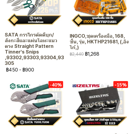
SATA กรรไกรตัดดีบุก/
INGCO,ชุดเครื่องมือ, 168,
สังกะสีและแผ่นโลหะแนว
ชิ้น, รุ่น, HKTHP21681, (,อิง
ตรง Straight Pattern
โก้,)
Tinner's Snips
฿1,268
฿2,440
,93302,93303,93304,93
305
฿450
-
฿900
-40%
-15%