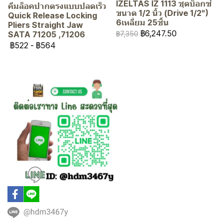
IZELTAS IZ 1113 ชุดบ็อกซ์
คีมล็อคปากตรงแบบปลดเร็ว
ขนาด 1/2 นิ้ว (Drive 1/2")
Quick Release Locking
6เหลี่ยม 25ชิ้น
Pliers Straight Jaw
฿6,247.50
SATA 71205 ,71206
฿7,350
฿522
-
฿564
@hdm3467y