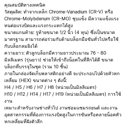
คุณสมบัติทางเทคนิค
วัสดุผลิต: ทำจากเหล็ก Chrome-Vanadium (CR-V) หรือ
Chrome-Molybdenum (CR-MO) ชุบแข็ง มีความแข็งแรง
ทนต่อแรงบิดและแรงกระแทกได้สูง
ขนาดแกนท้าย: รูท้ายขนาด 1/2 นิ้ว (4 หุน) ซึ่งเป็นขนาด
มาตรฐาน สามารถต่อร่วมกับด้ามบล็อกมือขันทั่วไปหรือใช้
กับบล็อกลมยิงได้
ความยาว: ตัวลูกบล็อกมีความยาวประมาณ 76 - 80
มิลลิเมตร (รุ่นยาว) ช่วยให้เข้าถึงน็อตในที่ลึกได้ดี ขนาด
บล็อกที่บรรจุในชุด (รวม 10 ชิ้น)
ภายในกล่องจัดเก็บพลาสติกอย่างดี จะประกอบไปด้วยหัวหก
เหลี่ยม (HEX) ขนาดต่าง ๆ ดังนี้:
H4 / H5 / H6 / H7 / H8 (หน่วยเป็นมิลลิเมตร)
H10 / H12 / H14 / H17 / H19 (หน่วยเป็นมิลลิเมตร) การใช้
งาน
เหมาะสำหรับงานช่างทั่วไป งานซ่อมแซมรถยนต์ และงาน
อุตสาหกรรมที่ต้องการแรงบิดสูงในการขันหรือคลายน็อตหัว
หกเหลี่ยมที่ฝังตัวลึก