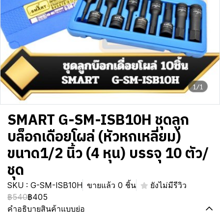
1/1
SMART G-SM-ISB10H ชุดลูก
บล็อกเดือยโผล่ (หัวหกเหลี่ยม)
ขนาด1/2 นิ้ว (4 หุน) บรรจุ 10 ตัว/
ชุด
SKU : G-SM-ISB10H
ขายแล้ว 0 ชิ้น
ยังไม่มีรีวิว
฿540
฿405
คำอธิบายสินค้าแบบย่อ