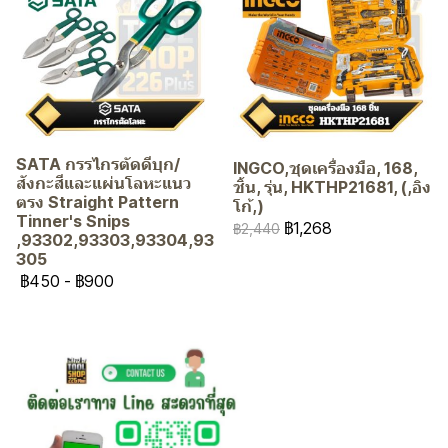
SATA กรรไกรตัดดีบุก/
INGCO,ชุดเครื่องมือ, 168,
สังกะสีและแผ่นโลหะแนว
ชิ้น, รุ่น, HKTHP21681, (,อิง
ตรง Straight Pattern
โก้,)
Tinner's Snips
฿1,268
฿2,440
,93302,93303,93304,93
305
฿450
-
฿900