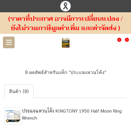
(ราคาที่ประกาศ อาจมีการเปลี่ยนแปลง /
ยังไม่รวมภาษีมูลค่าเพิ่ม และค่าจัดส่ง )
0
0
9 ผลลัพธ์สำหรับแท็ก "ประแจแหวนโค้ง"
สินค้า (9)
ประแจแหวนโค้ง KINGTONY 1950 Half Moon Ring
Wrench