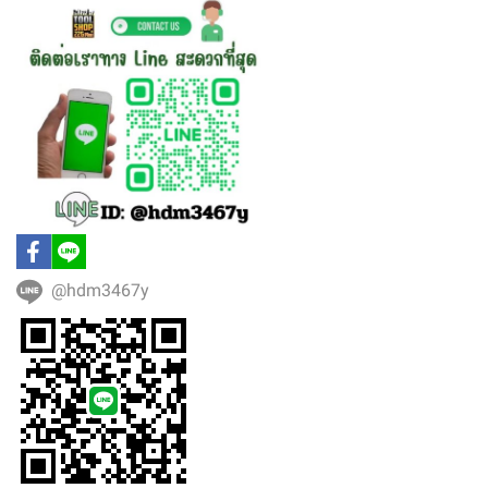
@hdm3467y