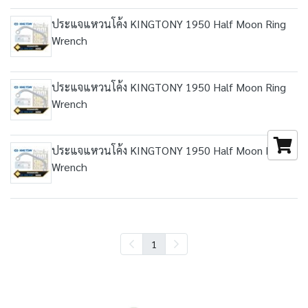
ประแจแหวนโค้ง KINGTONY 1950 Half Moon Ring
Wrench
ประแจแหวนโค้ง KINGTONY 1950 Half Moon Ring
Wrench
ประแจแหวนโค้ง KINGTONY 1950 Half Moon Ring
Wrench
1