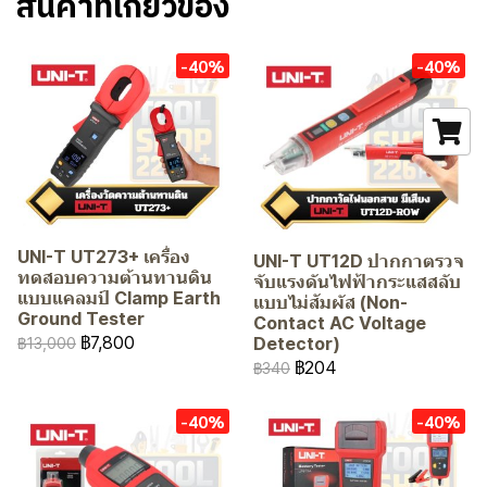
สินค้าที่เกี่ยวข้อง
-40%
-40%
UNI-T UT273+ เครื่อง
UNI-T UT12D ปากกาตรวจ
ทดสอบความต้านทานดิน
จับแรงดันไฟฟ้ากระแสสลับ
แบบแคลมป์ Clamp Earth
แบบไม่สัมผัส (Non-
Ground Tester
Contact AC Voltage
฿7,800
Detector)
฿13,000
฿204
฿340
-40%
-40%